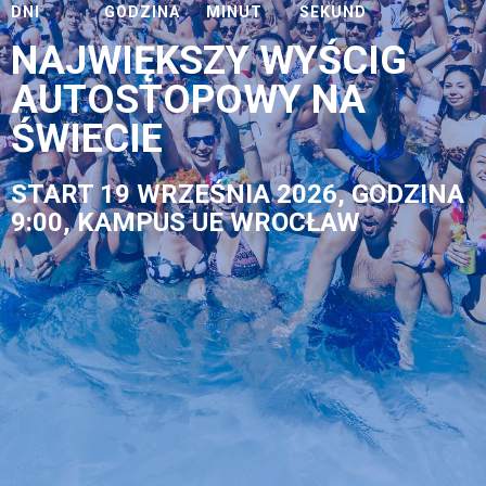
DNI
GODZINA
MINUT
SEKUND
NAJWIĘKSZY WYŚCIG
AUTOSTOPOWY NA
ŚWIECIE
START 19 WRZEŚNIA 2026, GODZINA
9:00, KAMPUS UE WROCŁAW