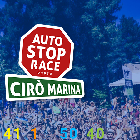
41
1
50
39