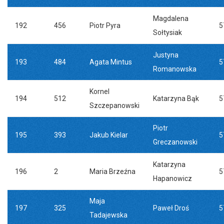
Magdalena
192
456
Piotr Pyra
5
Sołtysiak
Justyna
193
484
Agata Mintus
5
Romanowska
Kornel
194
512
Katarzyna Bąk
5
Szczepanowski
Piotr
195
393
Jakub Kielar
5
Greczanowski
Katarzyna
196
2
Maria Brzeźna
5
Hapanowicz
Maja
197
325
Paweł Droś
5
Tadajewska