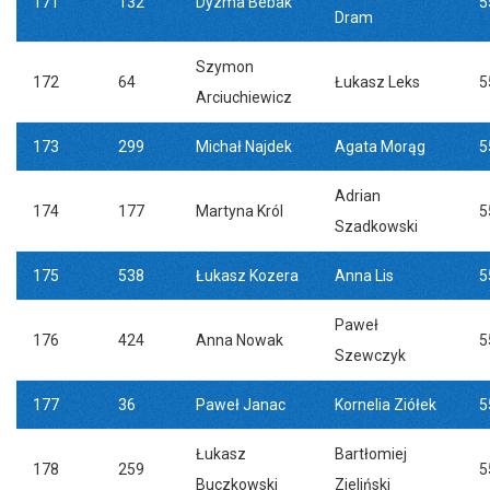
171
132
Dyzma Bebak
5
Dram
Szymon
172
64
Łukasz Leks
5
Arciuchiewicz
173
299
Michał Najdek
Agata Morąg
5
Adrian
174
177
Martyna Król
5
Szadkowski
175
538
Łukasz Kozera
Anna Lis
5
Paweł
176
424
Anna Nowak
5
Szewczyk
177
36
Paweł Janac
Kornelia Ziółek
5
Łukasz
Bartłomiej
178
259
5
Buczkowski
Zieliński