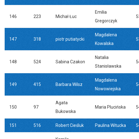
Emilia
146
223
Michał Łuc
5
Gregorczyk
Magdalena
147
318
piotr putiatycki
5
Kowalska
Natalia
148
524
Sabina Czakon
5
Stanisławska
Magdalena
149
415
Barbara Wilsz
5
Nowowiejska
Agata
150
97
Maria Plucińska
5
Bukowska
151
516
Robert Cieśluk
Paulina Witucka
5