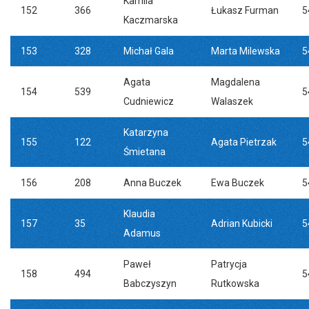
Kamila
152
366
Łukasz Furman
5
Kaczmarska
153
328
Michał Gala
Marta Milewska
5
Agata
Magdalena
154
539
5
Cudniewicz
Walaszek
Katarzyna
155
122
Agata Pietrzak
5
Śmietana
156
208
Anna Buczek
Ewa Buczek
5
Klaudia
157
35
Adrian Kubicki
5
Adamus
Paweł
Patrycja
158
494
5
Babczyszyn
Rutkowska