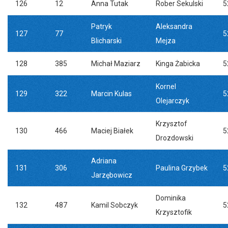
126
12
Anna Tutak
Rober Sekulski
5
Patryk
Aleksandra
127
77
5
Blicharski
Mejza
128
385
Michał Maziarz
Kinga Żabicka
5
Kornel
129
322
Marcin Kulas
5
Olejarczyk
Krzysztof
130
466
Maciej Białek
5
Drozdowski
Adriana
131
306
Paulina Grzybek
5
Jarzębowicz
Dominika
132
487
Kamil Sobczyk
5
Krzysztofik