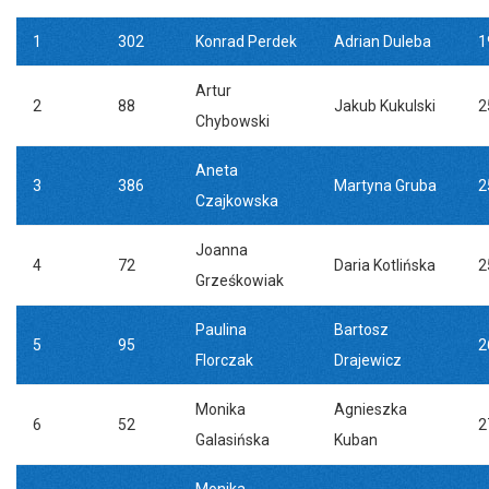
1
302
Konrad Perdek
Adrian Duleba
1
Artur
2
88
Jakub Kukulski
2
Chybowski
Aneta
3
386
Martyna Gruba
2
Czajkowska
Joanna
4
72
Daria Kotlińska
2
Grześkowiak
Paulina
Bartosz
5
95
2
Florczak
Drajewicz
Monika
Agnieszka
6
52
2
Galasińska
Kuban