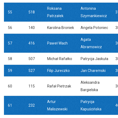
Roksana
Antonina
55
518
3
Patrzałek
Szymankiewicz
56
140
Karolina Broniek
Angela Potoniec
3
Agata
57
416
Paweł Wach
3
Abramowicz
58
507
Michał Rafałko
Patrycja Jaskuła
3
59
527
Filip Jureczko
Jan Charemski
3
Aleksandra
60
115
Rafał Pietrzak
3
Bargielska
Artur
Patrycja
61
232
4
Maliszewski
Kapuścińska