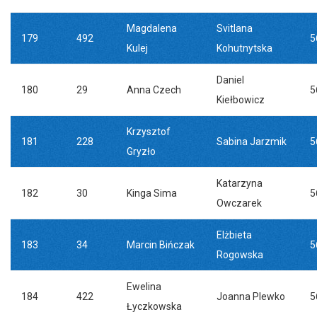
Magdalena
Svitlana
179
492
5
Kulej
Kohutnytska
Daniel
180
29
Anna Czech
5
Kiełbowicz
Krzysztof
181
228
Sabina Jarzmik
5
Gryzło
Katarzyna
182
30
Kinga Sima
5
Owczarek
Elżbieta
183
34
Marcin Bińczak
5
Rogowska
Ewelina
184
422
Joanna Plewko
5
Łyczkowska