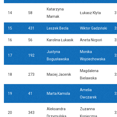
Katarzyna
14
58
Łukasz Klyta
3
Mamak
15
431
Leszek Becla
Wiktor Gadziński
3
16
56
Karolina Łukasik
Aneta Nicpoń
3
Justyna
Monika
17
192
3
Bogusławska
Wojciechowska
Magdalena
18
273
Maciej Jacenik
3
Bielawska
Amelia
19
41
Marta Kamola
3
Owczarek
Aleksandra
Zuzanna
20
343
3
Drzymulska
Konieczna