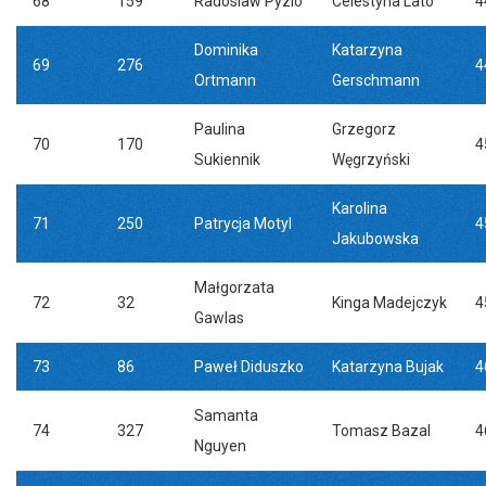
68
159
Radoslaw Pyzio
Celestyna Lato
4
Dominika
Katarzyna
69
276
4
Ortmann
Gerschmann
Paulina
Grzegorz
70
170
4
Sukiennik
Węgrzyński
Karolina
71
250
Patrycja Motyl
4
Jakubowska
Małgorzata
72
32
Kinga Madejczyk
4
Gawlas
73
86
Paweł Diduszko
Katarzyna Bujak
4
Samanta
74
327
Tomasz Bazal
4
Nguyen