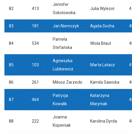
Jennifer
82
413
Julia Wyleżoł
4
Sokołowska
83
181
Jan Niemczyk
Agata Socha
4
Pamela
84
534
Wiola Błaut
4
Stefańska
Agnieszka
85
103
Marta Latacz
4
Lubkiewicz
86
261
Miłosz Zarzecki
Kamila Sawicka
4
Patrycja
Katarzyna
87
464
4
Kowalik
Maryniak
Joanna
88
222
Karolina Dyrda
4
Kopieniak