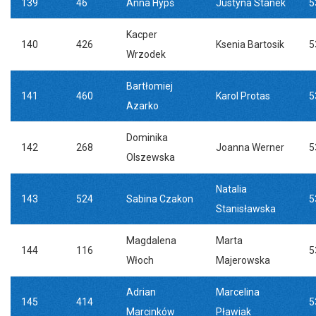
139
46
Anna Hypś
Justyna Stanek
5
Kacper
140
426
Ksenia Bartosik
5
Wrzodek
Bartłomiej
141
460
Karol Protas
5
Azarko
Dominika
142
268
Joanna Werner
5
Olszewska
Natalia
143
524
Sabina Czakon
5
Stanisławska
Magdalena
Marta
144
116
5
Włoch
Majerowska
Adrian
Marcelina
145
414
5
Marcinków
Pławiak