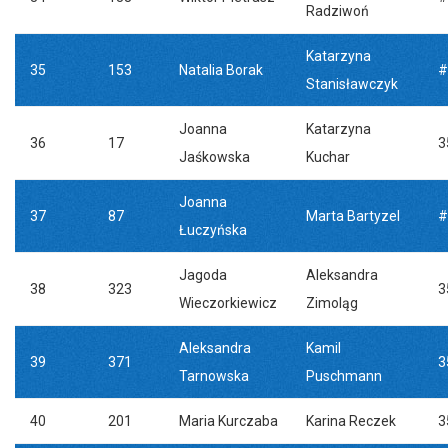
Radziwoń
Katarzyna
35
153
Natalia Borak
#
Stanisławczyk
Joanna
Katarzyna
36
17
3
Jaśkowska
Kuchar
Joanna
37
87
Marta Bartyzel
#
Łuczyńska
Jagoda
Aleksandra
38
323
3
Wieczorkiewicz
Zimoląg
Aleksandra
Kamil
39
371
3
Tarnowska
Puschmann
40
201
Maria Kurczaba
Karina Reczek
3