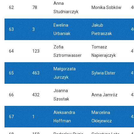
Anna
62
78
Monika Sobków
4
Studniarczyk
Ewelina
Jakub
63
3
4
Urbaniak
Pietraszak
Zofia
Tomasz
64
123
4
Sztromwasser
Napierajczyk
Małgorzata
65
463
Sylwia Elster
4
Jurczyk
Joanna
66
432
Anna Jamróz
4
Szostak
Aleksandra
Marcelina
67
1
4
Hoffman
Oklejewicz