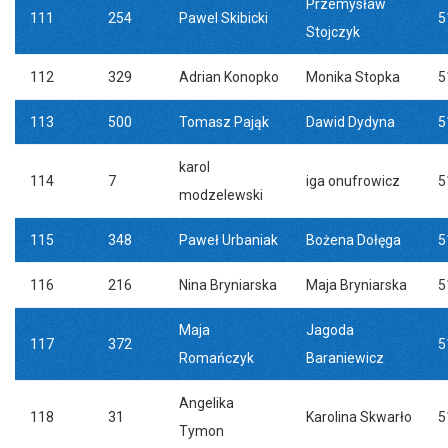
Przemysław
111
254
Pawel Skibicki
5
Stojczyk
112
329
Adrian Konopko
Monika Stopka
5
113
500
Tomasz Pająk
Dawid Dydyna
5
karol
114
7
iga onufrowicz
5
modzelewski
115
348
Paweł Urbaniak
Bożena Dołęga
5
116
216
Nina Bryniarska
Maja Bryniarska
5
Maja
Jagoda
117
372
5
Romańczyk
Baraniewicz
Angelika
118
31
Karolina Skwarło
5
Tymon