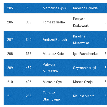
205
76
Marcelina Pęsik
Karolina Ogiołda
5
Patrycja
206
308
Tomasz Gralak
5
Krakowiak
Karolina
207
340
Andrzej Banach
5
Militowska
208
336
Mateusz Kisiel
Igor Fashchenko
5
Patrycja
209
452
Szymon Kordyl
5
Muraszka
210
496
Mieszko Syc
Marcin Czaja
5
Tomasz
211
285
Klaudia Mądro
5
Stachowiak