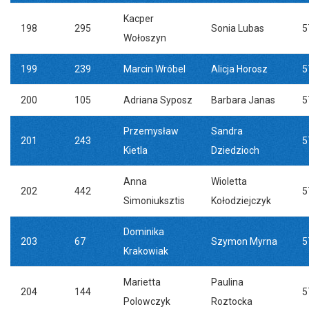
Kacper
198
295
Sonia Lubas
5
Wołoszyn
199
239
Marcin Wróbel
Alicja Horosz
5
200
105
Adriana Syposz
Barbara Janas
5
Przemysław
Sandra
201
243
5
Kietla
Dziedzioch
Anna
Wioletta
202
442
5
Simoniuksztis
Kołodziejczyk
Dominika
203
67
Szymon Myrna
5
Krakowiak
Marietta
Paulina
204
144
5
Polowczyk
Roztocka