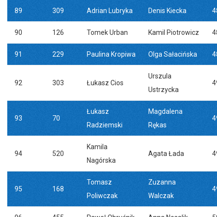
89
309
Adrian Lubryka
Denis Kiecka
4
90
126
Tomek Urban
Kamil Piotrowicz
4
91
229
Paulina Kropiwa
Olga Sałacińska
4
Urszula
92
303
Łukasz Cios
4
Ustrzycka
Łukasz
Magdalena
93
70
4
Radziemski
Rękas
Kamila
94
520
Agata Łada
4
Nagórska
Tomasz
Zuzanna
95
168
4
Poliwczak
Walczak