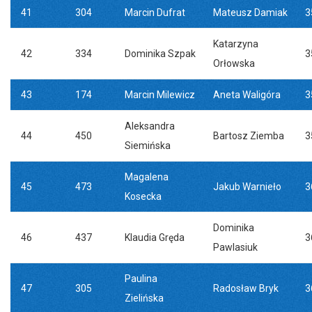
41
304
Marcin Dufrat
Mateusz Damiak
3
Katarzyna
42
334
Dominika Szpak
3
Orłowska
43
174
Marcin Milewicz
Aneta Waligóra
3
Aleksandra
44
450
Bartosz Ziemba
3
Siemińska
Magalena
45
473
Jakub Warnieło
3
Kosecka
Dominika
46
437
Klaudia Gręda
3
Pawlasiuk
Paulina
47
305
Radosław Bryk
3
Zielińska