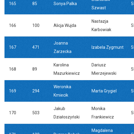
165
85
Sonya Palka
5
Szwast
Nastazja
166
100
Alicja Wujda
5
Karbowiak
Joanna
167
471
Izabela Zygmunt
5
Zarzecka
Karolina
Dariusz
168
89
5
Mazurkiewicz
Mierzejewski
Weronika
169
294
Marta Grygiel
5
Kmiecik
Jakub
Monika
170
503
5
Działoszyński
Frankiewicz
Magdalena