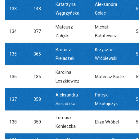
Katarzyna
Aleksandra
133
148
5
Węgrzyńska
Golec
Mateusz
Michał
134
377
5
Załęski
Bułatewicz
Bartosz
Krzysztof
135
365
5
Pielaszek
Wróblewski
Karolina
136
136
Mateusz Kudlik
5
Leszkiewicz
Aleksandra
Patryk
137
358
5
Sieradzka
Mikołajczyk
Tomasz
138
350
Eliza Wróbel
5
Konieczka