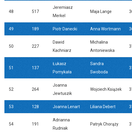
Jeremiasz
48
517
Maja Lange
3
Merkel
49
189
Piotr Danecki
Anna Wortmann
3
Dawid
Michalina
50
227
3
Kachniarz
Antoniewska
Łukasz
Sandra
51
137
3
Pomykała
Swoboda
Joanna
52
264
Wojciech Książek
3
Jewtuszik
53
128
Joanna Lenart
Liliana Debert
3
Adrianna
54
191
Patryk Chorąży
3
Rudniak