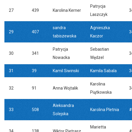
Patrycja
27
439
Karolina Kerner
3
Laszczyk
sandra
Agnieszka
29
407
3
tabiszewska
Kaczor
Patrycja
Sebastian
30
341
3
Nowacka
Wędzel
31
39
Kamil Siwinski
Kamila Sabala
3
Karolina
32
91
Anna Wojtalik
3
Piątkowska
Aleksandra
33
508
Karolina Pletnia
#
Solejska
Marietta
34
138
Wiktor Pietrasz
#