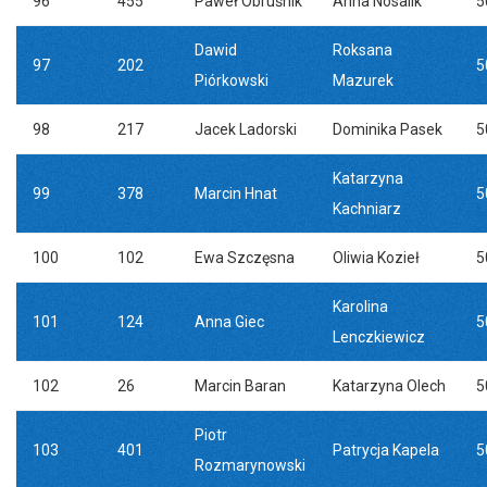
96
455
Paweł Obruśnik
Anna Nosalik
5
Dawid
Roksana
97
202
5
Piórkowski
Mazurek
98
217
Jacek Ladorski
Dominika Pasek
5
Katarzyna
99
378
Marcin Hnat
5
Kachniarz
100
102
Ewa Szczęsna
Oliwia Kozieł
5
Karolina
101
124
Anna Giec
5
Lenczkiewicz
102
26
Marcin Baran
Katarzyna Olech
5
Piotr
103
401
Patrycja Kapela
5
Rozmarynowski