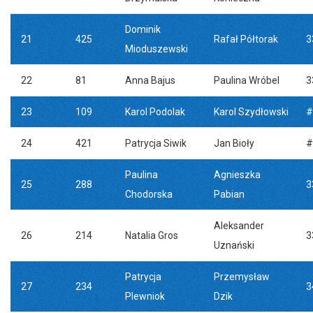
Dominik
21
425
Rafał Półtorak
3
Mioduszewski
22
81
Anna Bajus
Paulina Wróbel
3
23
109
Karol Podolak
Karol Szydłowski
#
24
421
Patrycja Siwik
Jan Bioły
#
Paulina
Agnieszka
25
288
3
Chodorska
Pabian
Aleksander
26
214
Natalia Gros
3
Uznański
Patrycja
Przemysław
27
234
3
Plewniok
Dzik