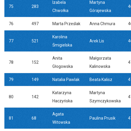
Izabela
Martyna
75
283
4
Chwołka
Górajewska
76
497
Marta Prześlak
Anna Chmura
4
Karolina
77
521
Arek Lis
4
Śmigielska
Anita
Małgorzata
78
152
4
Głogowska
Kalinowska
79
149
Natalia Pawlak
Beata Kalisz
4
Katarzyna
Martyna
80
142
4
Haczyńska
Szymczykowska
Agata
81
68
Paulina Prusik
4
Witowska