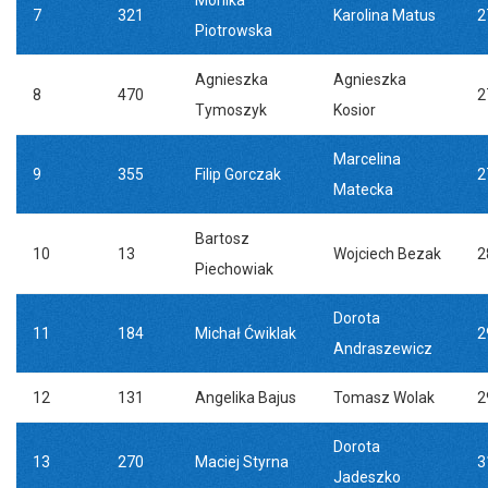
Monika
7
321
Karolina Matus
2
Piotrowska
Agnieszka
Agnieszka
8
470
2
Tymoszyk
Kosior
Marcelina
9
355
Filip Gorczak
2
Matecka
Bartosz
10
13
Wojciech Bezak
2
Piechowiak
Dorota
11
184
Michał Ćwiklak
2
Andraszewicz
12
131
Angelika Bajus
Tomasz Wolak
2
Dorota
13
270
Maciej Styrna
3
Jadeszko