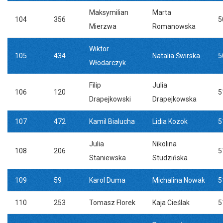
Maksymilian
Marta
104
356
5
Mierzwa
Romanowska
Wiktor
105
434
Natalia Świrska
5
Włodarczyk
Filip
Julia
106
120
5
Drapejkowski
Drapejkowska
107
472
Kamil Bialucha
Lidia Kozok
5
Julia
Nikolina
108
206
5
Staniewska
Studzińska
109
59
Karol Duma
Michalina Nowak
5
110
253
Tomasz Florek
Kaja Cieślak
5