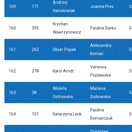
Andrzej
159
171
Joanna Pres
5
Hanckowiak
Krystian
160
395
Paulina Siwko
5
Wawrzynowicz
Aleksandra
161
262
Oliver Popek
5
Koman
Vanessa
162
278
Karol Arndt
5
Popławska
Wioleta
Marlena
163
38
5
Ostrowska
Żurkowska
Paulina
164
101
Katarzyna Lenk
5
Romańczuk
Stanisław