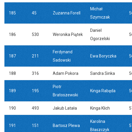
Michał
185
45
Zuzanna Forell
5
Szymczak
Daniel
186
530
Weronika Piątek
5
Ogorzelski
Ferdynand
187
211
Ewa Boryczka
5
Sadowski
188
316
Adam Pokora
Sandra Sinka
5
Piotr
189
195
Kinga Rabęda
5
Bratoszewski
190
493
Jakub Latała
Kinga Klich
5
Karolina
191
151
Bartosz Plewa
5
Błaszczyk