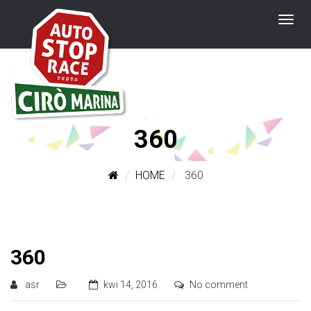
360
HOME
360
360
asr
kwi 14, 2016
No comment