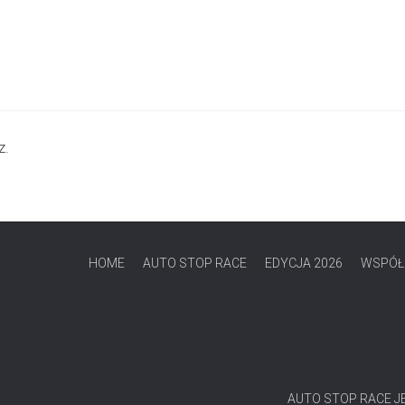
z.
HOME
AUTO STOP RACE
EDYCJA 2026
WSPÓŁ
AUTO STOP RACE 