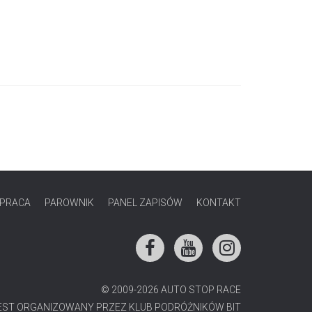
PRACA
PAROWNIK
PANEL ZAPISÓW
KONTAKT
© 2009-2026 AUTO STOP RACE
JEST ORGANIZOWANY PRZEZ
KLUB PODRÓŻNIKÓW BIT