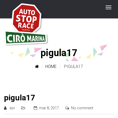
pigula17
HOME
PIGULA17
pigula17
asr
mar 8, 2017
No comment