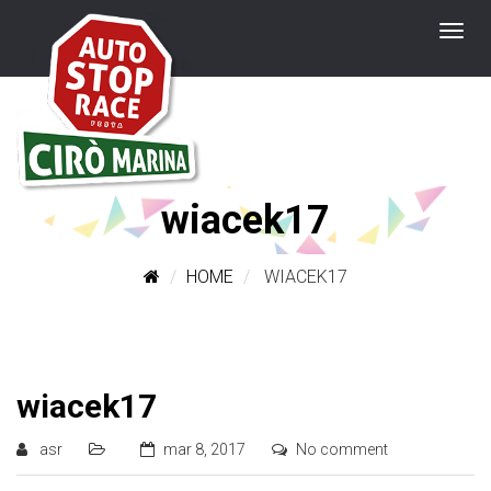
wiacek17
HOME
WIACEK17
wiacek17
asr
mar 8, 2017
No comment